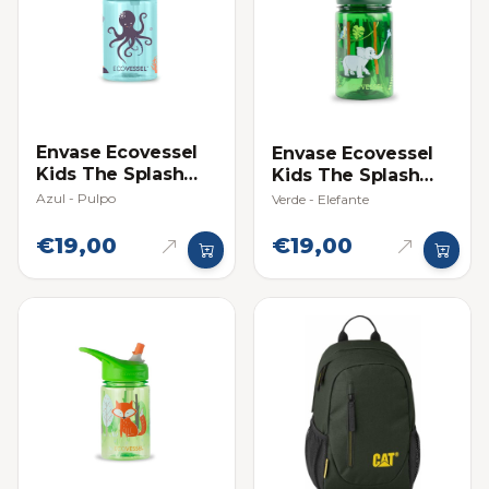
Envase Ecovessel
Envase Ecovessel
Kids The Splash
Kids The Splash
12oz (354ml)
12oz (354ml)
Azul - Pulpo
Verde - Elefante
€19,00
€19,00