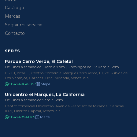
Catálogo
Marcas
Seguir mi servicio
Contacto
SEDES
Parque Cerro Verde, El Cafetal
De lunes a sabado de 10am a 7pm | Domingos de 11:30am a 6pm
05, E1, local E1, Centro Comercial Parque Cerro Verde, E1, 20 Subida de
Los Naranjos, Caracas 1083, Miranda, Venezuela
584249649857
Maps
Unicentro el Marqués, La California
De lunes a sabado de 9am a 6pm
Centro comercial Unicentro, Avenida Francisco de Miranda, Caracas
1071, Distrito Capital, Venezuela
584248941369
Maps