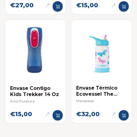
€27,00
€15,00
Envase Térmico
Envase Contigo
Ecovessel The
Kids Trekker 14 Oz
Frost Kids 355 mL
Mariposas
Azul Purpura
€15,00
€32,00