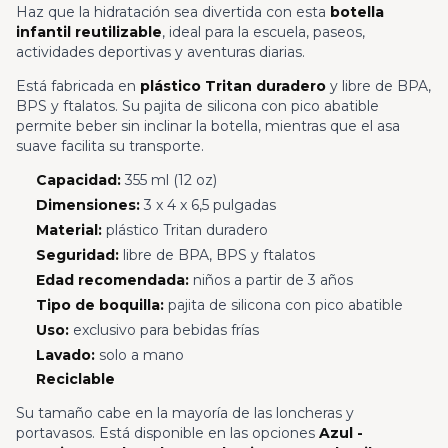
Haz que la hidratación sea divertida con esta
botella
infantil reutilizable
, ideal para la escuela, paseos,
actividades deportivas y aventuras diarias.
Está fabricada en
plástico Tritan duradero
y libre de BPA,
BPS y ftalatos. Su pajita de silicona con pico abatible
permite beber sin inclinar la botella, mientras que el asa
suave facilita su transporte.
Capacidad:
355 ml (12 oz)
Dimensiones:
3 x 4 x 6,5 pulgadas
Material:
plástico Tritan duradero
Seguridad:
libre de BPA, BPS y ftalatos
Edad recomendada:
niños a partir de 3 años
Tipo de boquilla:
pajita de silicona con pico abatible
Uso:
exclusivo para bebidas frías
Lavado:
solo a mano
Reciclable
Su tamaño cabe en la mayoría de las loncheras y
portavasos. Está disponible en las opciones
Azul -