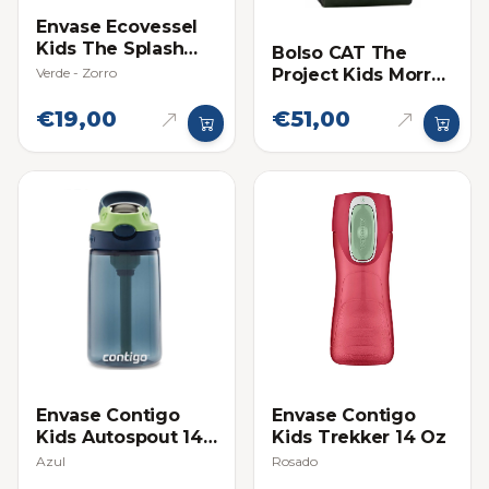
Envase Ecovessel
Kids The Splash
Bolso CAT The
12oz (354ml)
Verde - Zorro
Project Kids Morral
Verde
€19,00
€51,00
Envase Contigo
Envase Contigo
Kids Autospout 14
Kids Trekker 14 Oz
Oz
Azul
Rosado