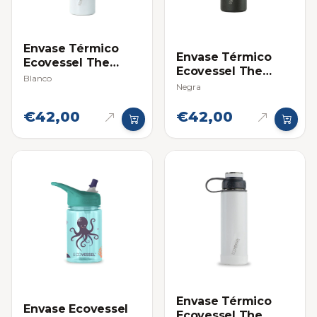
Envase Térmico
Envase Térmico
Ecovessel The
Ecovessel The
Aspen
Blanco
Aspen
Negra
€42,00
€42,00
Envase Térmico
Envase Ecovessel
Ecovessel The