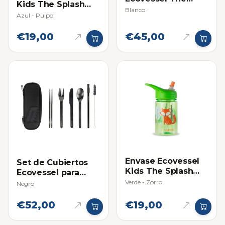
Kids The Splash
Boulder 20oz
Blanco
12oz (354ml)
Azul - Pulpo
€19,00
€45,00
Envase Ecovessel
Set de Cubiertos
Kids The Splash
Ecovessel para
12oz (354ml)
Viajero
Verde - Zorro
Negro
€52,00
€19,00