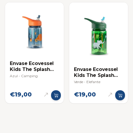
Envase Ecovessel
Envase Ecovessel
Kids The Splash
Kids The Splash
12oz (354ml)
Azul - Camping
12oz (354ml)
Verde - Elefante
€19,00
€19,00