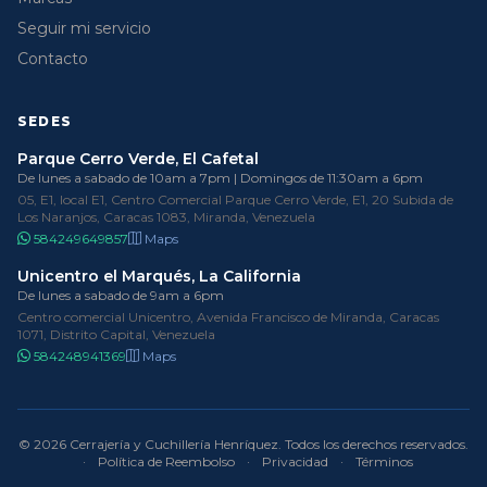
Seguir mi servicio
Contacto
SEDES
Parque Cerro Verde, El Cafetal
De lunes a sabado de 10am a 7pm | Domingos de 11:30am a 6pm
05, E1, local E1, Centro Comercial Parque Cerro Verde, E1, 20 Subida de
Los Naranjos, Caracas 1083, Miranda, Venezuela
584249649857
Maps
Unicentro el Marqués, La California
De lunes a sabado de 9am a 6pm
Centro comercial Unicentro, Avenida Francisco de Miranda, Caracas
1071, Distrito Capital, Venezuela
584248941369
Maps
© 2026 Cerrajería y Cuchillería Henríquez. Todos los derechos reservados.
·
Política de Reembolso
·
Privacidad
·
Términos