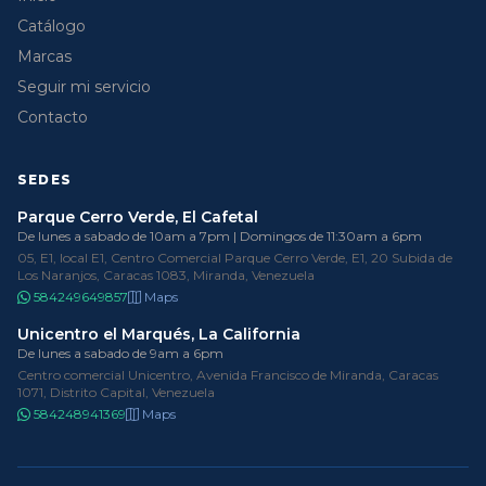
Catálogo
Marcas
Seguir mi servicio
Contacto
SEDES
Parque Cerro Verde, El Cafetal
De lunes a sabado de 10am a 7pm | Domingos de 11:30am a 6pm
05, E1, local E1, Centro Comercial Parque Cerro Verde, E1, 20 Subida de
Los Naranjos, Caracas 1083, Miranda, Venezuela
584249649857
Maps
Unicentro el Marqués, La California
De lunes a sabado de 9am a 6pm
Centro comercial Unicentro, Avenida Francisco de Miranda, Caracas
1071, Distrito Capital, Venezuela
584248941369
Maps