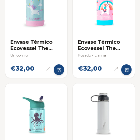
Envase Térmico
Envase Térmico
Ecovessel The
Ecovessel The
Frost Kids 355 mL
Frost Kids 355 mL
Unicornio
Rosado - Llama
€32,00
€32,00