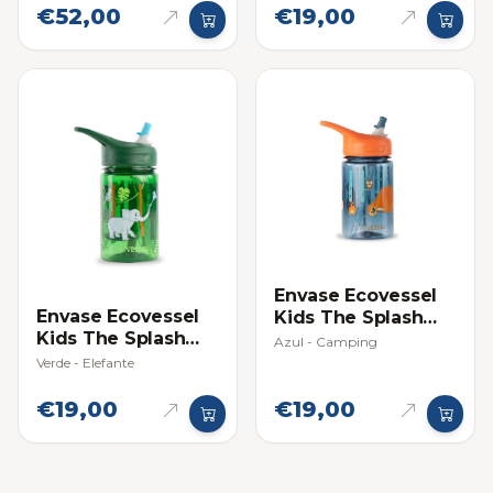
€52,00
€19,00
Envase Ecovessel
Envase Ecovessel
Kids The Splash
Kids The Splash
12oz (354ml)
Azul - Camping
12oz (354ml)
Verde - Elefante
€19,00
€19,00