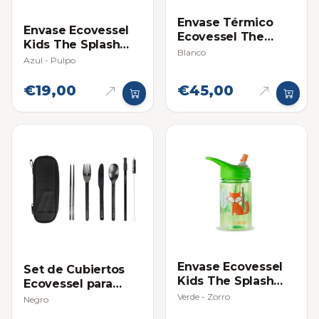
Envase Térmico
Envase Ecovessel
Ecovessel The
Kids The Splash
Boulder 20oz
Blanco
12oz (354ml)
Azul - Pulpo
€19,00
€45,00
Envase Ecovessel
Set de Cubiertos
Kids The Splash
Ecovessel para
12oz (354ml)
Viajero
Verde - Zorro
Negro