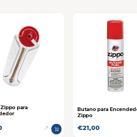
 Zippo para
Butano para Encended
dedor
Zippo
0
€21,00