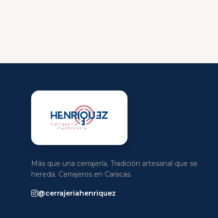
Más que una cerrajería. Tradición artesanal que se
hereda. Cerrajeros en Caracas.
@cerrajeriahenriquez