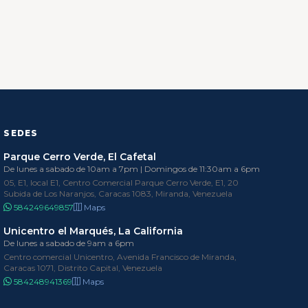
SEDES
Parque Cerro Verde, El Cafetal
De lunes a sabado de 10am a 7pm | Domingos de 11:30am a 6pm
05, E1, local E1, Centro Comercial Parque Cerro Verde, E1, 20
Subida de Los Naranjos, Caracas 1083, Miranda, Venezuela
584249649857
Maps
Unicentro el Marqués, La California
De lunes a sabado de 9am a 6pm
Centro comercial Unicentro, Avenida Francisco de Miranda,
Caracas 1071, Distrito Capital, Venezuela
584248941369
Maps