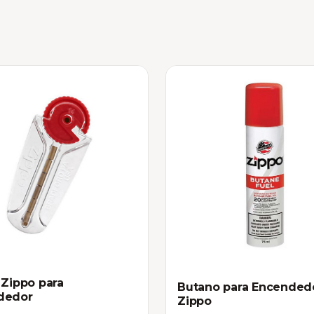
 Zippo para
Butano para Encended
dedor
Zippo