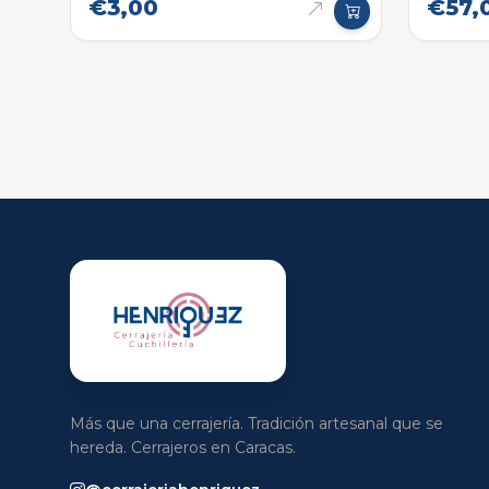
€3,00
€57,
Más que una cerrajería. Tradición artesanal que se
hereda. Cerrajeros en Caracas.