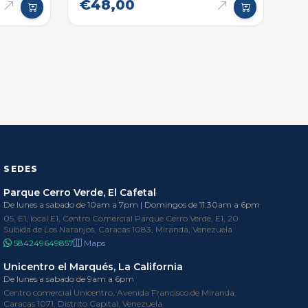
€48,00
SEDES
Parque Cerro Verde, El Cafetal
De lunes a sabado de 10am a 7pm | Domingos de 11:30am a 6pm
05, E1, local E1, Centro Comercial Parque Cerro Verde, E1, 20
Subida de Los Naranjos, Caracas 1083, Miranda, Venezuela
584249649857
Maps
Unicentro el Marqués, La California
De lunes a sabado de 9am a 6pm
Centro comercial Unicentro, Avenida Francisco de Miranda,
Caracas 1071, Distrito Capital, Venezuela