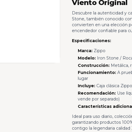
Viento Original
Descubre la autenticidad y c
Stone, también conocido como
convierten en una elección p
encendedor confiable para cu
Especificaciones:
Marca:
Zippo
Modelo:
Iron Stone / Roc
Construcción:
Metálica, 
Funcionamiento:
A prueb
lugar
Incluye:
Caja clásica Zippo
Recomendación:
Use líq
vende por separado)
Características adiciona
Ideal para uso diario, colecc
garantizando productos 100% 
contigo la legendaria calidad