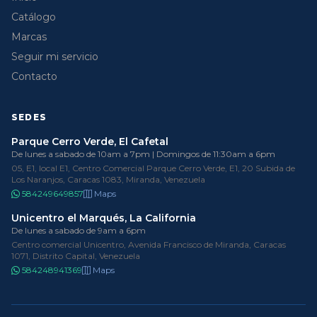
Catálogo
Marcas
Seguir mi servicio
Contacto
SEDES
Parque Cerro Verde, El Cafetal
De lunes a sabado de 10am a 7pm | Domingos de 11:30am a 6pm
05, E1, local E1, Centro Comercial Parque Cerro Verde, E1, 20 Subida de
Los Naranjos, Caracas 1083, Miranda, Venezuela
584249649857
Maps
Unicentro el Marqués, La California
De lunes a sabado de 9am a 6pm
Centro comercial Unicentro, Avenida Francisco de Miranda, Caracas
1071, Distrito Capital, Venezuela
584248941369
Maps