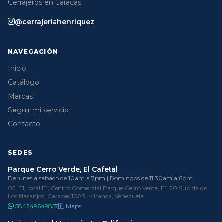
Cerrajeros en Caracas.
@cerrajeriahenriquez
NAVEGACIÓN
Inicio
Catálogo
Marcas
Seguir mi servicio
Contacto
SEDES
Parque Cerro Verde, El Cafetal
De lunes a sabado de 10am a 7pm | Domingos de 11:30am a 6pm
05, E1, local E1, Centro Comercial Parque Cerro Verde, E1, 20 Subida de
Los Naranjos, Caracas 1083, Miranda, Venezuela
584249649857
Maps