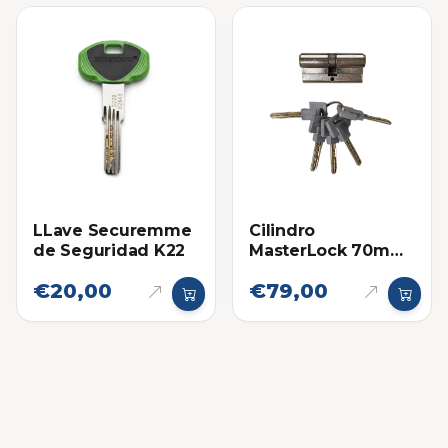
LLave Securemme
Cilindro
de Seguridad K22
MasterLock 70mm
con Llaves de
€20,00
€79,00
Seguridad