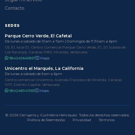
Contacto
SEDES
Parque Cerro Verde, El Cafetal
De lunes a sabado de 10am a 7pm | Domingos de 11:30am a 6pm
05, E1, local E1, Centro Comercial Parque Cerro Verde, E1, 20 Subida de
Los Naranjos, Caracas 1083, Miranda, Venezuela
584249649857
Maps
Unicentro el Marqués, La California
De lunes a sabado de 9am a 6pm
Centro comercial Unicentro, Avenida Francisco de Miranda, Caracas
1071, Distrito Capital, Venezuela
584248941369
Maps
© 2026 Cerrajería y Cuchillería Henríquez. Todos los derechos reservados.
·
Política de Reembolso
·
Privacidad
·
Términos