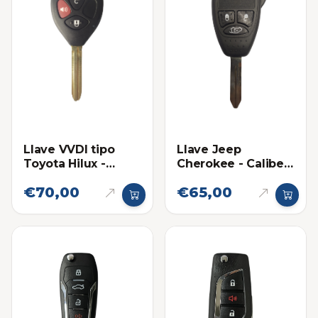
Llave VVDI tipo
Llave Jeep
Toyota Hilux -
Cherokee - Caliber
Fortuner Sin chip
2008-2015 13AA
€70,00
€65,00