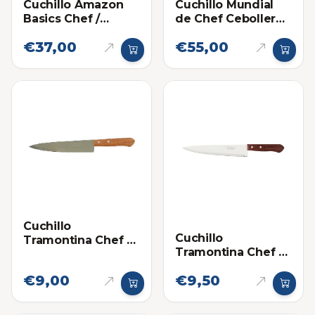
Cuchillo Amazon
Cuchillo Mundial
Basics Chef /
de Chef Cebollero
Cebollero 8
10 Pulgadas
€37,00
€55,00
Pulgadas
Cuchillo
Cuchillo
Tramontina Chef 8
Tramontina Chef 9
Pulgadas - Mango
Pulgadas - Mango
Madera
€9,00
€9,50
Madera