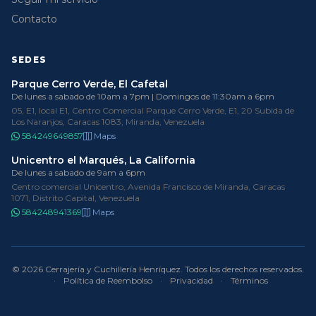
Contacto
SEDES
Parque Cerro Verde, El Cafetal
De lunes a sabado de 10am a 7pm | Domingos de 11:30am a 6pm
05, E1, local E1, Centro Comercial Parque Cerro Verde, E1, 20 Subida de
Los Naranjos, Caracas 1083, Miranda, Venezuela
584249649857
Maps
Unicentro el Marqués, La California
De lunes a sabado de 9am a 6pm
Centro comercial Unicentro, Avenida Francisco de Miranda, Caracas
1071, Distrito Capital, Venezuela
584248941369
Maps
© 2026 Cerrajería y Cuchillería Henríquez. Todos los derechos reservados.
·
Política de Reembolso
·
Privacidad
·
Términos