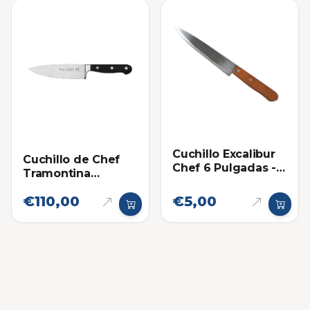
Cuchillo Excalibur
Cuchillo de Chef
Chef 6 Pulgadas -
Tramontina
Mango Madera
Century de 6
€110,00
€5,00
Pulgadas