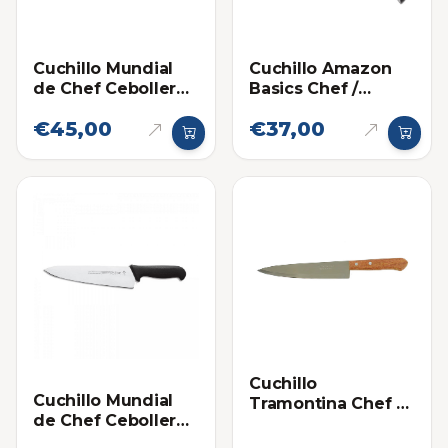
Cuchillo Amazon
Cuchillo Mundial
Basics Chef /
de Chef Cebollero
Cebollero 8
8 Pulgadas
€45,00
€37,00
Pulgadas
Cuchillo
Cuchillo Mundial
Tramontina Chef 8
de Chef Cebollero
Pulgadas - Mango
10 Pulgadas
Madera