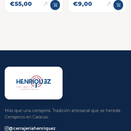
€55,00
€9,00
Más que una cerrajería. Tradición artesanal que se hereda.
Cerrajeros en Caracas.
@cerrajeriahenriquez