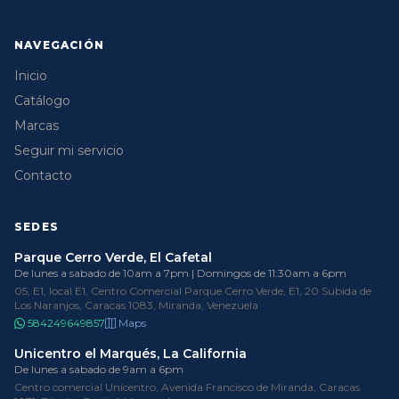
NAVEGACIÓN
Inicio
Catálogo
Marcas
Seguir mi servicio
Contacto
SEDES
Parque Cerro Verde, El Cafetal
De lunes a sabado de 10am a 7pm | Domingos de 11:30am a 6pm
05, E1, local E1, Centro Comercial Parque Cerro Verde, E1, 20 Subida de
Los Naranjos, Caracas 1083, Miranda, Venezuela
584249649857
Maps
Unicentro el Marqués, La California
De lunes a sabado de 9am a 6pm
Centro comercial Unicentro, Avenida Francisco de Miranda, Caracas