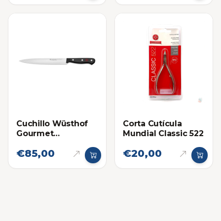
Cuchillo Wüsthof
Corta Cutícula
Gourmet
Mundial Classic 522
Fileteador de 8
€85,00
€20,00
Pulgadas