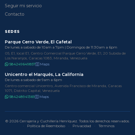
Seguir mi servicio
Contacto
SEDES
Parque Cerro Verde, El Cafetal
De lunes a sabado de 10am a 7pm | Domingos de 11:30am a 6pm
05, E1, local E1, Centro Comercial Parque Cerro Verde, E1, 20 Subida de
Los Naranjos, Caracas 1083, Miranda, Venezuela
584249649857
Maps
Unicentro el Marqués, La California
De lunes a sabado de 9am a 6pm
Centro comercial Unicentro, Avenida Francisco de Miranda, Caracas
1071, Distrito Capital, Venezuela
584248941369
Maps
© 2026 Cerrajería y Cuchillería Henríquez. Todos los derechos reservados.
·
Política de Reembolso
·
Privacidad
·
Términos