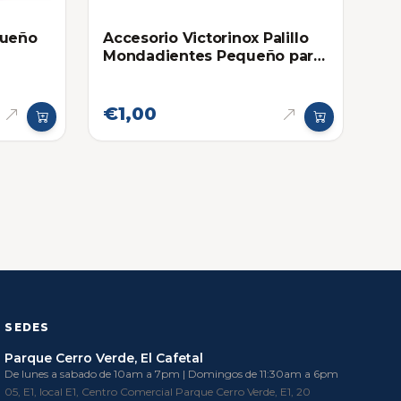
queño
Accesorio Victorinox Palillo
Mondadientes Pequeño para
Navajas Mini
€1,00
SEDES
Parque Cerro Verde, El Cafetal
De lunes a sabado de 10am a 7pm | Domingos de 11:30am a 6pm
05, E1, local E1, Centro Comercial Parque Cerro Verde, E1, 20