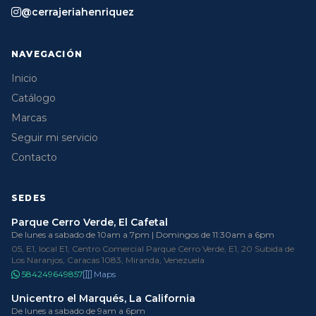
@cerrajeriahenriquez
NAVEGACIÓN
Inicio
Catálogo
Marcas
Seguir mi servicio
Contacto
SEDES
Parque Cerro Verde, El Cafetal
De lunes a sabado de 10am a 7pm | Domingos de 11:30am a 6pm
05, E1, local E1, Centro Comercial Parque Cerro Verde, E1, 20 Subida de
Los Naranjos, Caracas 1083, Miranda, Venezuela
584249649857
Maps
Unicentro el Marqués, La California
De lunes a sabado de 9am a 6pm