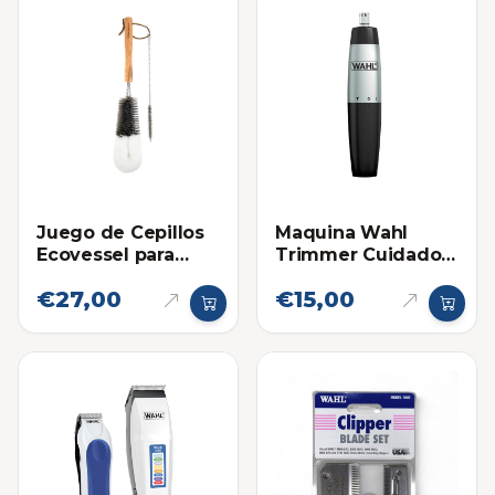
Juego de Cepillos
Maquina Wahl
Ecovessel para
Trimmer Cuidado
Envases
Personal para Nariz
€27,00
€15,00
y Orejas