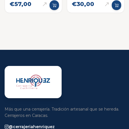
€57,00
€30,00
Más que una cerrajería. Tradición artesanal que se hereda.
Cerrajeros en Caracas.
@cerrajeriahenriquez