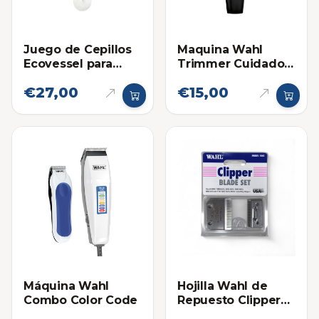
Juego de Cepillos
Maquina Wahl
Ecovessel para
Trimmer Cuidado
Envases
Personal para Nariz
€27,00
€15,00
y Orejas
Máquina Wahl
Hojilla Wahl de
Combo Color Code
Repuesto Clipper
Precision