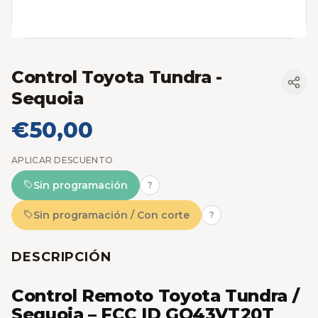
Control Toyota Tundra -
Sequoia
€50,00
APLICAR DESCUENTO
Sin programación
?
Sin programación / Con corte
?
DESCRIPCIÓN
Control Remoto Toyota Tundra /
Sequoia – FCC ID GQ43VT20T