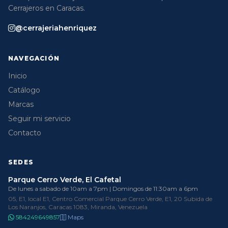
Cerrajeros en Caracas.
@cerrajeriahenriquez
NAVEGACIÓN
Inicio
Catálogo
Marcas
Seguir mi servicio
Contacto
SEDES
Parque Cerro Verde, El Cafetal
De lunes a sabado de 10am a 7pm | Domingos de 11:30am a 6pm
05, E1, local E1, Centro Comercial Parque Cerro Verde, E1, 20 Subida de
Los Naranjos, Caracas 1083, Miranda, Venezuela
584249649857
Maps