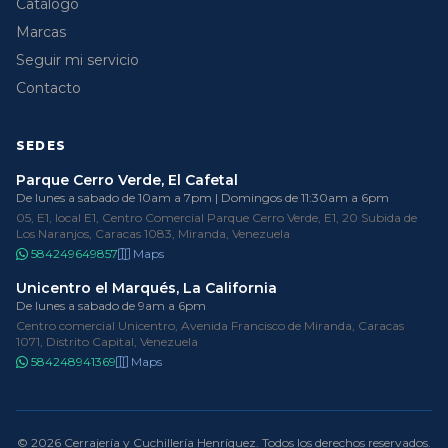
Catálogo
Marcas
Seguir mi servicio
Contacto
SEDES
Parque Cerro Verde, El Cafetal
De lunes a sabado de 10am a 7pm | Domingos de 11:30am a 6pm
05, E1, local E1, Centro Comercial Parque Cerro Verde, E1, 20 Subida de
Los Naranjos, Caracas 1083, Miranda, Venezuela
584249649857
Maps
Unicentro el Marqués, La California
De lunes a sabado de 9am a 6pm
Centro comercial Unicentro, Avenida Francisco de Miranda, Caracas
1071, Distrito Capital, Venezuela
584248941369
Maps
© 2026 Cerrajería y Cuchillería Henríquez. Todos los derechos reservados.