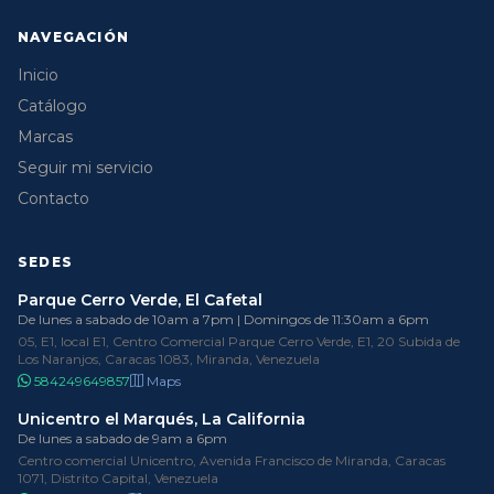
NAVEGACIÓN
Inicio
Catálogo
Marcas
Seguir mi servicio
Contacto
SEDES
Parque Cerro Verde, El Cafetal
De lunes a sabado de 10am a 7pm | Domingos de 11:30am a 6pm
05, E1, local E1, Centro Comercial Parque Cerro Verde, E1, 20 Subida de
Los Naranjos, Caracas 1083, Miranda, Venezuela
584249649857
Maps
Unicentro el Marqués, La California
De lunes a sabado de 9am a 6pm
Centro comercial Unicentro, Avenida Francisco de Miranda, Caracas
1071, Distrito Capital, Venezuela