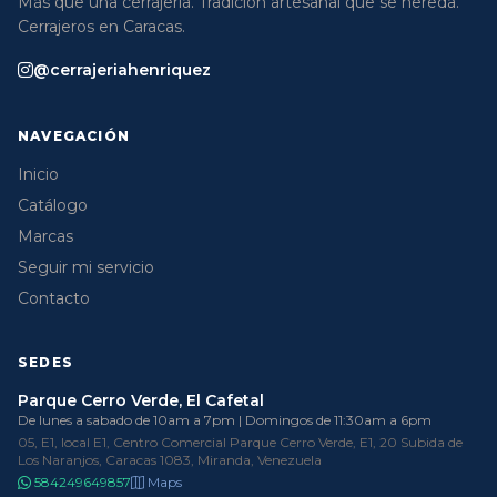
Más que una cerrajería. Tradición artesanal que se hereda.
Cerrajeros en Caracas.
@cerrajeriahenriquez
NAVEGACIÓN
Inicio
Catálogo
Marcas
Seguir mi servicio
Contacto
SEDES
Parque Cerro Verde, El Cafetal
De lunes a sabado de 10am a 7pm | Domingos de 11:30am a 6pm
05, E1, local E1, Centro Comercial Parque Cerro Verde, E1, 20 Subida de
Los Naranjos, Caracas 1083, Miranda, Venezuela
584249649857
Maps