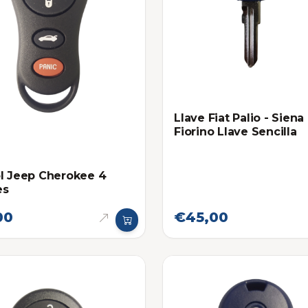
Llave Fiat Palio - Siena 
Fiorino Llave Sencilla
l Jeep Cherokee 4
es
00
€45,00