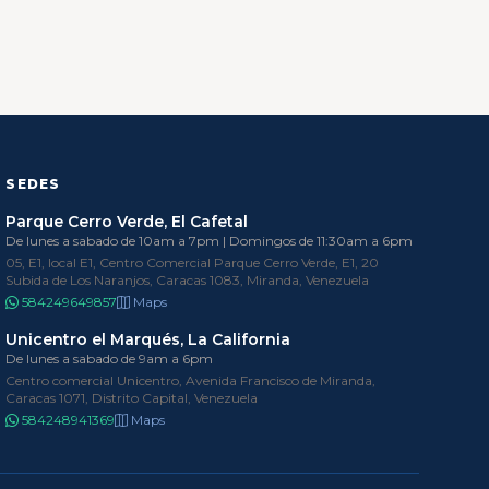
SEDES
Parque Cerro Verde, El Cafetal
De lunes a sabado de 10am a 7pm | Domingos de 11:30am a 6pm
05, E1, local E1, Centro Comercial Parque Cerro Verde, E1, 20
Subida de Los Naranjos, Caracas 1083, Miranda, Venezuela
584249649857
Maps
Unicentro el Marqués, La California
De lunes a sabado de 9am a 6pm
Centro comercial Unicentro, Avenida Francisco de Miranda,
Caracas 1071, Distrito Capital, Venezuela
584248941369
Maps