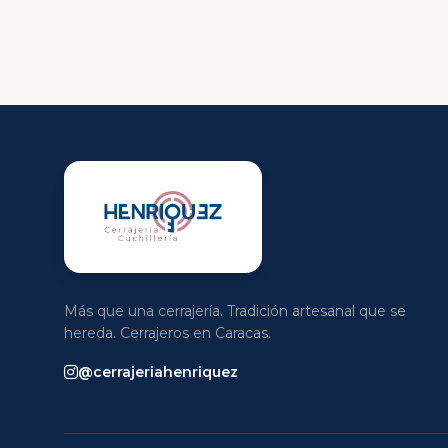
Más que una cerrajería. Tradición artesanal que se
hereda. Cerrajeros en Caracas.
@cerrajeriahenriquez