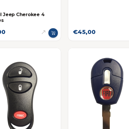
l Jeep Cherokee 4
es
00
€45,00