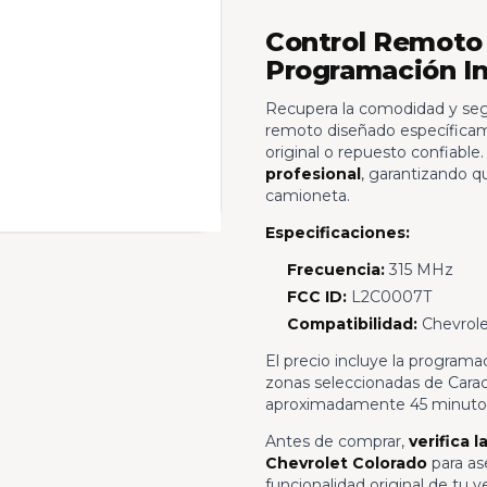
Control Remoto 
Programación In
Recupera la comodidad y segu
remoto diseñado específicam
original o repuesto confiable
profesional
, garantizando q
camioneta.
Especificaciones:
Frecuencia:
315 MHz
FCC ID:
L2C0007T
Compatibilidad:
Chevrole
El precio incluye la programac
zonas seleccionadas de Carac
aproximadamente 45 minuto
Antes de comprar,
verifica 
Chevrolet Colorado
para as
funcionalidad original de tu v