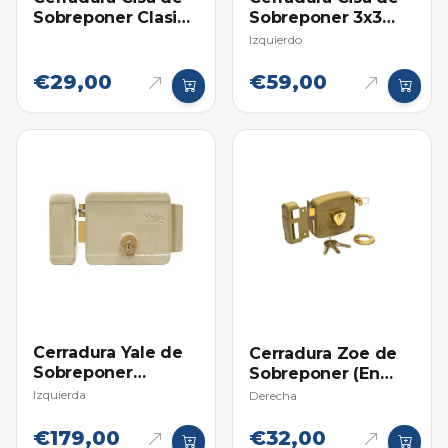
Sobreponer Clasica
Sobreponer 3x3
Derecha
(Cilindro Suelto)
Izquierdo
€29,00
€59,00
Cerradura Yale de
Cerradura Zoe de
Sobreponer
Sobreponer (En
Eléctrica
Blister)
Izquierda
Derecha
€179,00
€32,00