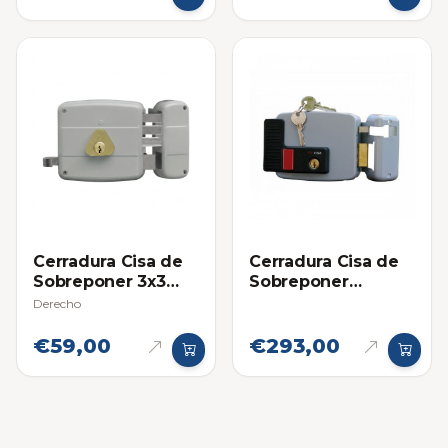
Cerradura Cisa de
Cerradura Cisa de
Sobreponer 3x3
Sobreponer
(Cilindro Suelto)
Eléctrica Derecha
Derecho
€59,00
€293,00