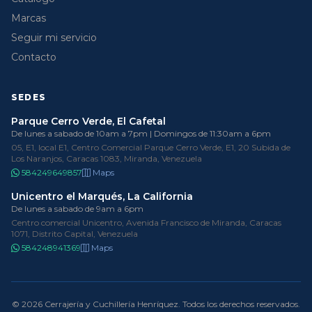
Marcas
Seguir mi servicio
Contacto
SEDES
Parque Cerro Verde, El Cafetal
De lunes a sabado de 10am a 7pm | Domingos de 11:30am a 6pm
05, E1, local E1, Centro Comercial Parque Cerro Verde, E1, 20 Subida de
Los Naranjos, Caracas 1083, Miranda, Venezuela
584249649857
Maps
Unicentro el Marqués, La California
De lunes a sabado de 9am a 6pm
Centro comercial Unicentro, Avenida Francisco de Miranda, Caracas
1071, Distrito Capital, Venezuela
584248941369
Maps
© 2026 Cerrajería y Cuchillería Henríquez. Todos los derechos reservados.