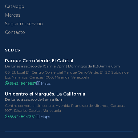
Catálogo
Marcas
Seguir mi servicio
Contacto
SEDES
Parque Cerro Verde, El Cafetal
De lunes a sabado de 10am a 7pm | Domingos de 11:30am a 6pm
05, E1, local E1, Centro Comercial Parque Cerro Verde, E1, 20 Subida de
Los Naranjos, Caracas 1083, Miranda, Venezuela
584249649857
Maps
Unicentro el Marqués, La California
De lunes a sabado de 9am a 6pm
Centro comercial Unicentro, Avenida Francisco de Miranda, Caracas
1071, Distrito Capital, Venezuela
584248941369
Maps