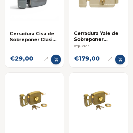
Cerradura Yale de
Cerradura Cisa de
Sobreponer
Sobreponer Clasica
Eléctrica
Derecha
Izquierda
€29,00
€179,00