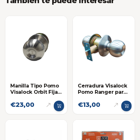
También te puede interesar
Manilla Tipo Pomo
Cerradura Visalock
Visalock Orbit Fija /
Pomo Ranger para
Móvil
Baño
€23,00
€13,00