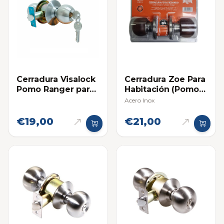
Cerradura Visalock
Cerradura Zoe Para
Pomo Ranger para
Habitación (Pomo
Dormitorio
Madera)
Acero Inox
€19,00
€21,00