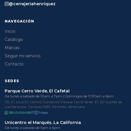
@cerrajeriahenriquez
NAVEGACIÓN
Inicio
Catálogo
Marcas
Seguir mi servicio
Contacto
SEDES
Parque Cerro Verde, El Cafetal
De lunes a sabado de 10am a 7pm | Domingos de 11:30am a 6pm
05, E1, local E1, Centro Comercial Parque Cerro Verde, E1, 20 Subida de
Los Naranjos, Caracas 1083, Miranda, Venezuela
584249649857
Maps
Unicentro el Marqués, La California
De lunes a sabado de 9am a 6pm