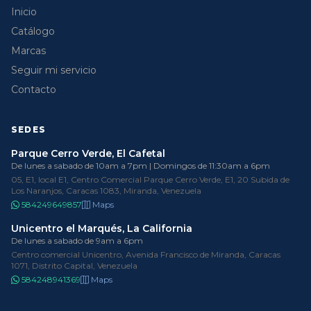
Inicio
Catálogo
Marcas
Seguir mi servicio
Contacto
SEDES
Parque Cerro Verde, El Cafetal
De lunes a sabado de 10am a 7pm | Domingos de 11:30am a 6pm
05, E1, local E1, Centro Comercial Parque Cerro Verde, E1, 20 Subida de
Los Naranjos, Caracas 1083, Miranda, Venezuela
584249649857
Maps
Unicentro el Marqués, La California
De lunes a sabado de 9am a 6pm
Centro comercial Unicentro, Avenida Francisco de Miranda, Caracas
1071, Distrito Capital, Venezuela
584248941369
Maps