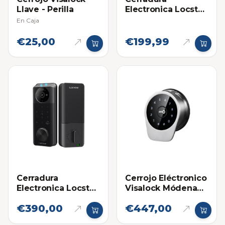
Llave - Perilla
Electronica Locstar
Cerrojo C87A con
En Caja
Huella Dactilar,
Bluetooth y RFID
€25,00
€199,99
Cerradura
Cerrojo Eléctronico
Electronica Locstar
Visalock Módena
Cerrojo C95 con
VLC01
€390,00
€447,00
Huella Dactilar,
Wifi, Bluetooth y