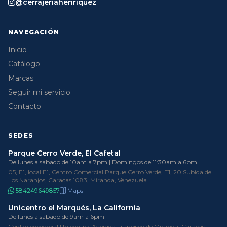
@cerrajeriahenriquez
NAVEGACIÓN
Inicio
Catálogo
Marcas
Seguir mi servicio
Contacto
SEDES
Parque Cerro Verde, El Cafetal
De lunes a sabado de 10am a 7pm | Domingos de 11:30am a 6pm
05, E1, local E1, Centro Comercial Parque Cerro Verde, E1, 20 Subida de
Los Naranjos, Caracas 1083, Miranda, Venezuela
584249649857
Maps
Unicentro el Marqués, La California
De lunes a sabado de 9am a 6pm
Centro comercial Unicentro, Avenida Francisco de Miranda, Caracas