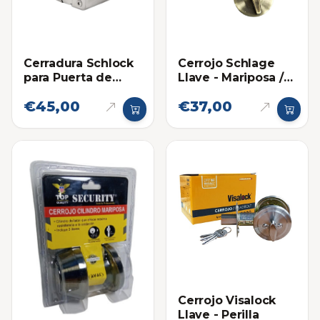
Cerradura Schlock
Cerrojo Schlage
para Puerta de
Llave - Mariposa /
Vidrio Ovalada
Perilla
€45,00
€37,00
Pasador con
Recibidor Llave
Perilla
Cerrojo Visalock
Llave - Perilla