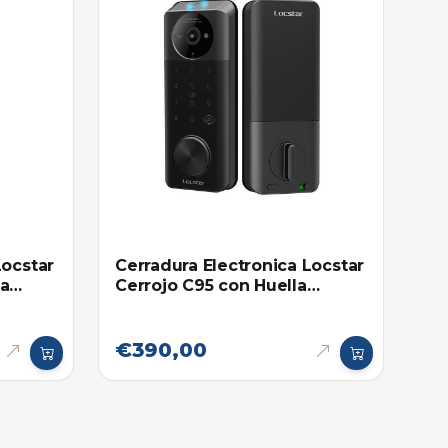
Locstar
Cerradura Electronica Locstar
la
Cerrojo C95 con Huella
FID
Dactilar, Wifi, Bluetooth y
RFID
€390,00