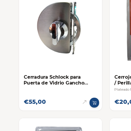
Cerradura Schlock para
Cerroj
Puerta de Vidrio Gancho
/ Perill
Media Luna y Recibidor -
Plateado
Llave / Mariposa
€55,00
€20,