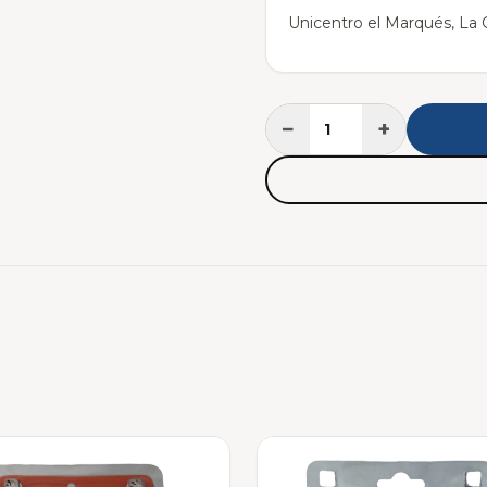
Unicentro el Marqués, La C
−
+