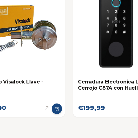
o Visalock Llave -
Cerradura Electronica 
Cerrojo C87A con Huel
Dactilar, Bluetooth y R
00
€199,99