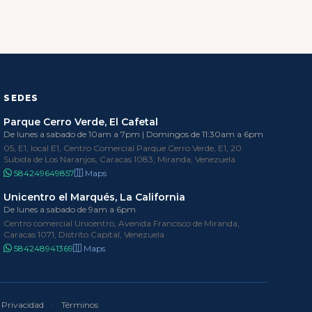
SEDES
Parque Cerro Verde, El Cafetal
De lunes a sabado de 10am a 7pm | Domingos de 11:30am a 6pm
05, E1, local E1, Centro Comercial Parque Cerro Verde, E1, 20
Subida de Los Naranjos, Caracas 1083, Miranda, Venezuela
584249649857
Maps
Unicentro el Marqués, La California
De lunes a sabado de 9am a 6pm
Centro comercial Unicentro, Avenida Francisco de Miranda,
Caracas 1071, Distrito Capital, Venezuela
584248941369
Maps
Privacidad
·
Términos