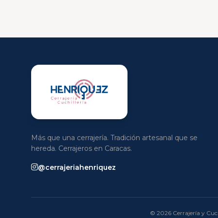
Más que una cerrajería. Tradición artesanal que se
hereda. Cerrajeros en Caracas.
@cerrajeriahenriquez
© 2026 Cerrajería y Cuch