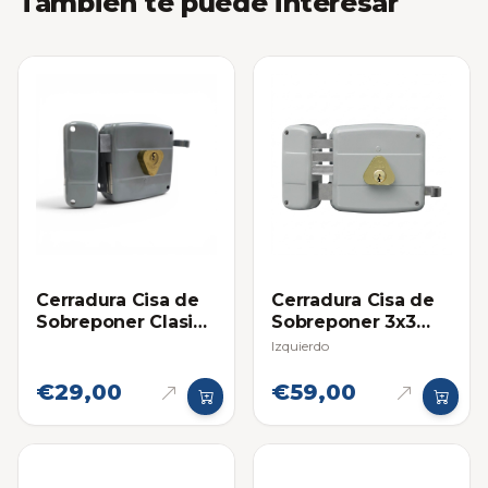
También te puede interesar
Cerradura Cisa de
Cerradura Cisa de
Sobreponer Clasica
Sobreponer 3x3
Derecha
(Cilindro Suelto)
Izquierdo
€29,00
€59,00