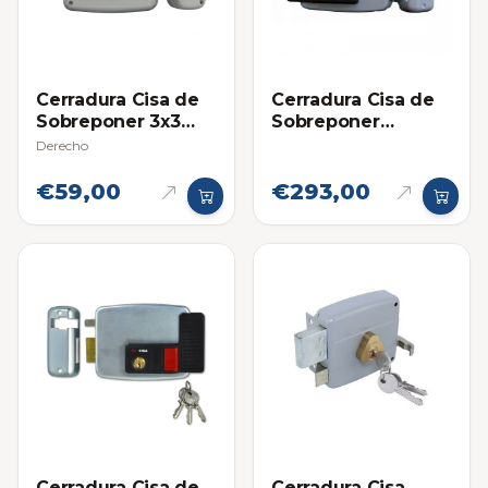
Cerradura Cisa de
Cerradura Cisa de
Sobreponer 3x3
Sobreponer
(Cilindro Suelto)
Eléctrica Derecha
Derecho
€59,00
€293,00
Cerradura Cisa de
Cerradura Cisa