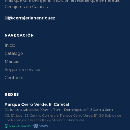
Más que una cerrajería. Tradición artesanal que se hereda.
Cerrajeros en Caracas.
@cerrajeriahenriquez
NAVEGACIÓN
Inicio
Catálogo
Marcas
Seguir mi servicio
Contacto
SEDES
Parque Cerro Verde, El Cafetal
De lunes a sabado de 10am a 7pm | Domingos de 11:30am a 6pm
05, E1, local E1, Centro Comercial Parque Cerro Verde, E1, 20 Subida de
Los Naranjos, Caracas 1083, Miranda, Venezuela
584249649857
Maps