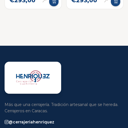
€293,00
€293,00
Más que una cerrajería. Tradición artesanal que se hereda.
Cerrajeros en Caracas.
@cerrajeriahenriquez