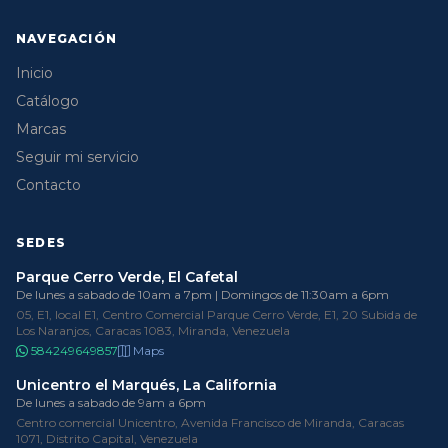
NAVEGACIÓN
Inicio
Catálogo
Marcas
Seguir mi servicio
Contacto
SEDES
Parque Cerro Verde, El Cafetal
De lunes a sabado de 10am a 7pm | Domingos de 11:30am a 6pm
05, E1, local E1, Centro Comercial Parque Cerro Verde, E1, 20 Subida de
Los Naranjos, Caracas 1083, Miranda, Venezuela
584249649857
Maps
Unicentro el Marqués, La California
De lunes a sabado de 9am a 6pm
Centro comercial Unicentro, Avenida Francisco de Miranda, Caracas
1071, Distrito Capital, Venezuela