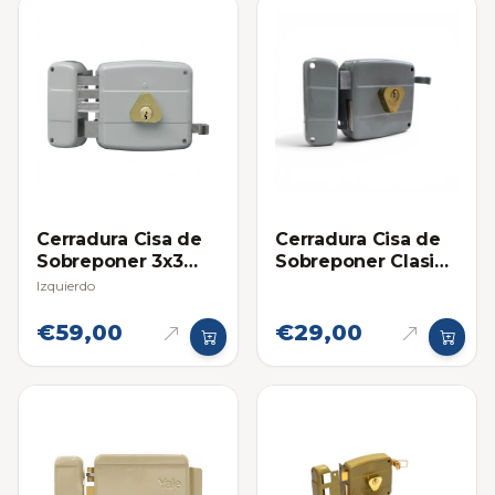
Cerradura Cisa de
Cerradura Cisa de
Sobreponer 3x3
Sobreponer Clasica
(Cilindro Suelto)
Derecha
Izquierdo
€59,00
€29,00