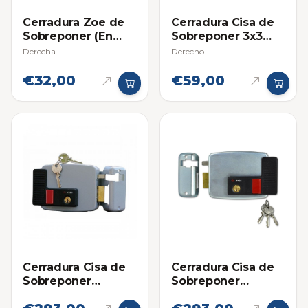
Cerradura Zoe de
Cerradura Cisa de
Sobreponer (En
Sobreponer 3x3
Blister)
(Cilindro Suelto)
Derecha
Derecho
€32,00
€59,00
Cerradura Cisa de
Cerradura Cisa de
Sobreponer
Sobreponer
Eléctrica Derecha
Eléctrica Izquierda