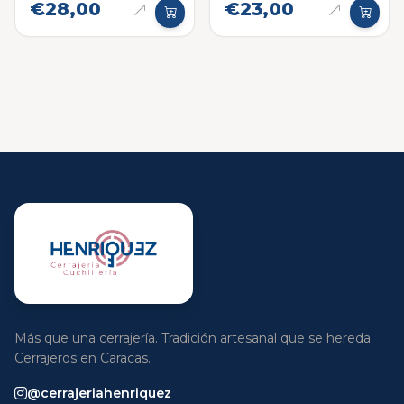
€28,00
€23,00
Más que una cerrajería. Tradición artesanal que se hereda.
Cerrajeros en Caracas.
@cerrajeriahenriquez