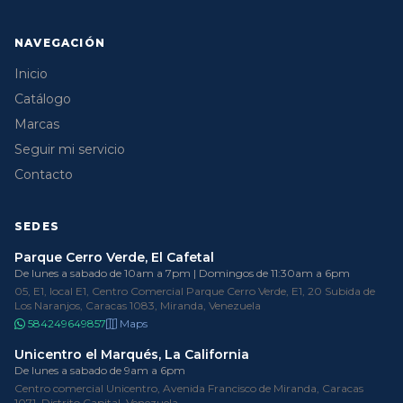
NAVEGACIÓN
Inicio
Catálogo
Marcas
Seguir mi servicio
Contacto
SEDES
Parque Cerro Verde, El Cafetal
De lunes a sabado de 10am a 7pm | Domingos de 11:30am a 6pm
05, E1, local E1, Centro Comercial Parque Cerro Verde, E1, 20 Subida de
Los Naranjos, Caracas 1083, Miranda, Venezuela
584249649857
Maps
Unicentro el Marqués, La California
De lunes a sabado de 9am a 6pm
Centro comercial Unicentro, Avenida Francisco de Miranda, Caracas
1071, Distrito Capital, Venezuela