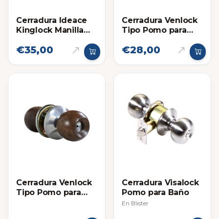
Cerradura Ideace
Cerradura Venlock
Kinglock Manilla
Tipo Pomo para
Baño 2036
Baño Acero
€35,00
€28,00
Brillante
Cerradura Venlock
Cerradura Visalock
Tipo Pomo para
Pomo para Baño
Baño Madera
En Blister