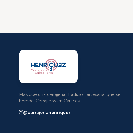
Más que una cerrajería. Tradición artesanal que se
hereda. Cerrajeros en Caracas.
@cerrajeriahenriquez