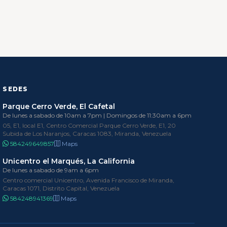
SEDES
Parque Cerro Verde, El Cafetal
De lunes a sabado de 10am a 7pm | Domingos de 11:30am a 6pm
05, E1, local E1, Centro Comercial Parque Cerro Verde, E1, 20
Subida de Los Naranjos, Caracas 1083, Miranda, Venezuela
584249649857
Maps
Unicentro el Marqués, La California
De lunes a sabado de 9am a 6pm
Centro comercial Unicentro, Avenida Francisco de Miranda,
Caracas 1071, Distrito Capital, Venezuela
584248941369
Maps