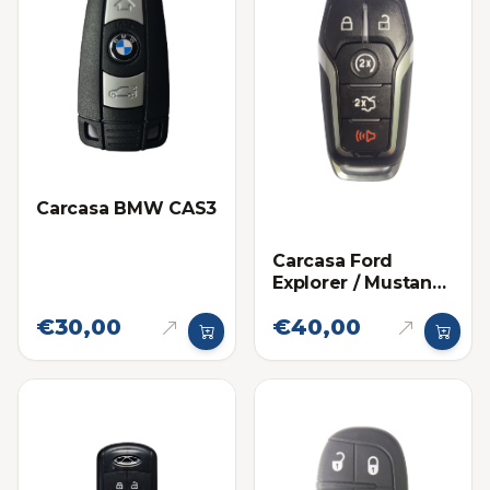
Carcasa BMW CAS3
Carcasa Ford
Explorer / Mustang
Proximidad 5
€30,00
€40,00
botones