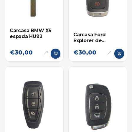
Carcasa BMW X5
Carcasa Ford
espada HU92
Explorer de
Proximidad 2012-
€30,00
€30,00
2015