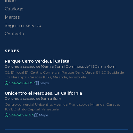
Inicio
Catálogo
Marcas
Seguir mi servicio
Contacto
SEDES
Parque Cerro Verde, El Cafetal
De lunes a sabado de 10am a 7pm | Domingos de 11:30am a 6pm
05, E1, local E1, Centro Comercial Parque Cerro Verde, E1, 20 Subida de
Los Naranjos, Caracas 1083, Miranda, Venezuela
584249649857
Maps
Unicentro el Marqués, La California
De lunes a sabado de 9am a 6pm
Centro comercial Unicentro, Avenida Francisco de Miranda, Caracas
1071, Distrito Capital, Venezuela
584248941369
Maps