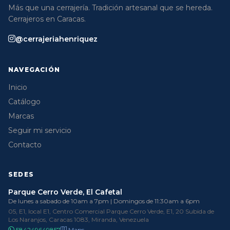
Más que una cerrajería. Tradición artesanal que se hereda.
Cerrajeros en Caracas.
@cerrajeriahenriquez
NAVEGACIÓN
Inicio
Catálogo
Marcas
Seguir mi servicio
Contacto
SEDES
Parque Cerro Verde, El Cafetal
De lunes a sabado de 10am a 7pm | Domingos de 11:30am a 6pm
05, E1, local E1, Centro Comercial Parque Cerro Verde, E1, 20 Subida de
Los Naranjos, Caracas 1083, Miranda, Venezuela
584249649857
Maps