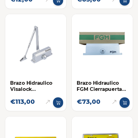
Brazo Hidraulico
Brazo Hidraulico
Visalock
FGM Cierrapuertas
Cierrapuertas VL66
701 (80-110kg)
€113,00
€73,00
(100-150kg)