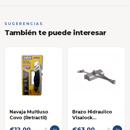
SUGERENCIAS
También te puede interesar
Navaja Multiuso
Brazo Hidraulico
Covo (Retractil)
Visalock
Cierrapuertas VL62
€12,00
€63,00
(25-45) kg