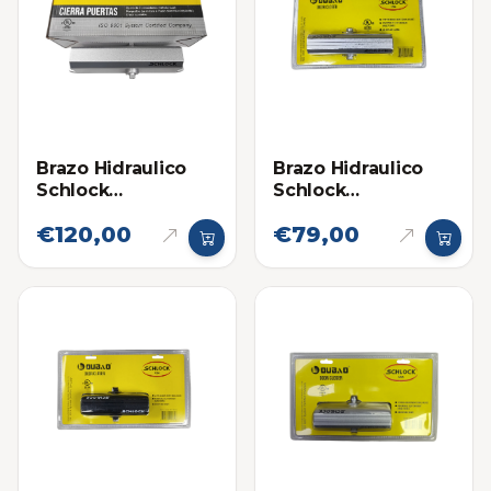
Brazo Hidraulico
Brazo Hidraulico
Schlock
Schlock
(Cierrapuertas)
(Cierrapuertas)
€120,00
€79,00
Hasta 120KG
Hasta 80Kg