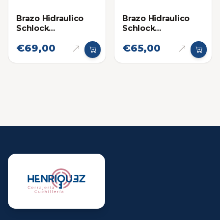
Brazo Hidraulico
Brazo Hidraulico
Schlock
Schlock
(Cierrapuertas)
(Cierrapuertas)
€69,00
€65,00
Hasta 60Kg Negro
Hasta 60Kg
Plateado