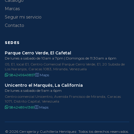
Catálogo
Marcas
Seguir mi servicio
Contacto
SEDES
Parque Cerro Verde, El Cafetal
De lunes a sabado de 10am a 7pm | Domingos de 11:30am a 6pm
05, E1, local E1, Centro Comercial Parque Cerro Verde, E1, 20 Subida de
Los Naranjos, Caracas 1083, Miranda, Venezuela
584249649857
Maps
Unicentro el Marqués, La California
De lunes a sabado de 9am a 6pm
Centro comercial Unicentro, Avenida Francisco de Miranda, Caracas
1071, Distrito Capital, Venezuela
584248941369
Maps
© 2026 Cerrajería y Cuchillería Henríquez. Todos los derechos reservados.