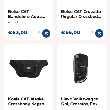
Bolso CAT
Bolso CAT Cruzado
Bandolero Aqua
Regular Crossbody
Crossbody Bag
Negro
Amarillo
€63,00
€65,00
Koala CAT Alaska
Llave Volkswagen
Crossbody Negro
Gol, Crossfox, Fox
con control Chip