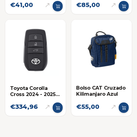
€41,00
€85,00
48
Bolso CAT Cruzado
Toyota Corolla
Kilimanjaro Azul
Cross 2024 - 2025
B3J2K2R
€334,96
€55,00