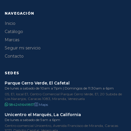
NAVEGACIÓN
Inicio
Catálogo
Marcas
Seguir mi servicio
Contacto
SEDES
Parque Cerro Verde, El Cafetal
De lunes a sabado de 10am a 7pm | Domingos de 11:30am a 6pm
05, E1, local E1, Centro Comercial Parque Cerro Verde, E1, 20 Subida de
Los Naranjos, Caracas 1083, Miranda, Venezuela
584249649857
Maps
Unicentro el Marqués, La California
De lunes a sabado de 9am a 6pm
Centro comercial Unicentro, Avenida Francisco de Miranda, Caracas
1071, Distrito Capital, Venezuela