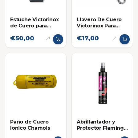
Estuche Victorinox
Llavero De Cuero
de Cuero para
Victorinox Para
Navajas Grandes
Cinturon
€50,00
€17,00
Paño de Cuero
Abrillantador y
Ionico Chamois
Protector Flamingo
en Spray para