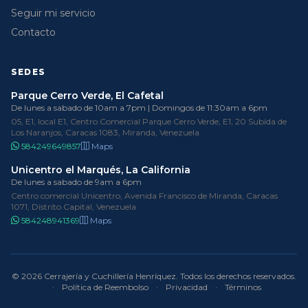
Seguir mi servicio
Contacto
SEDES
Parque Cerro Verde, El Cafetal
De lunes a sabado de 10am a 7pm | Domingos de 11:30am a 6pm
05, E1, local E1, Centro Comercial Parque Cerro Verde, E1, 20 Subida de
Los Naranjos, Caracas 1083, Miranda, Venezuela
584249649857
Maps
Unicentro el Marqués, La California
De lunes a sabado de 9am a 6pm
Centro comercial Unicentro, Avenida Francisco de Miranda, Caracas
1071, Distrito Capital, Venezuela
584248941369
Maps
© 2026 Cerrajería y Cuchillería Henríquez. Todos los derechos reservados.
·
Política de Reembolso
·
Privacidad
·
Términos