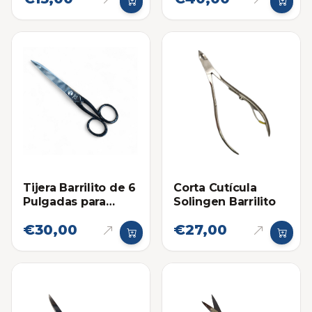
Tijera Barrilito de 6
Corta Cutícula
Pulgadas para
Solingen Barrilito
Telas, Costura,
€30,00
€27,00
Sastreria