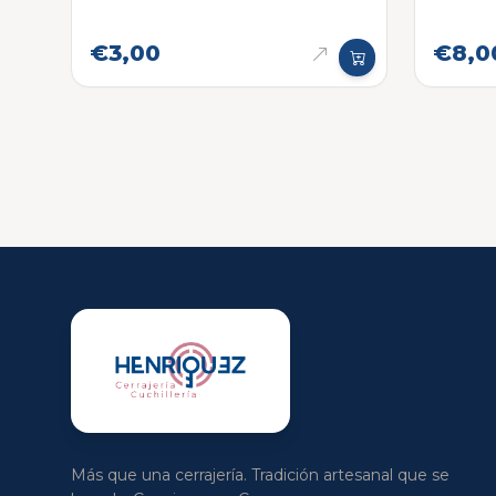
€3,00
€8,0
Más que una cerrajería. Tradición artesanal que se