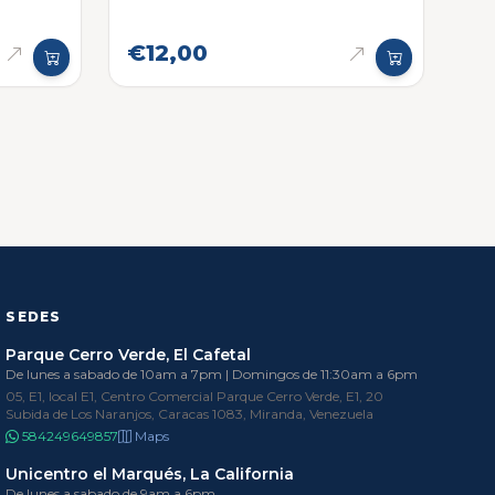
€12,00
SEDES
Parque Cerro Verde, El Cafetal
De lunes a sabado de 10am a 7pm | Domingos de 11:30am a 6pm
05, E1, local E1, Centro Comercial Parque Cerro Verde, E1, 20
Subida de Los Naranjos, Caracas 1083, Miranda, Venezuela
584249649857
Maps
Unicentro el Marqués, La California
De lunes a sabado de 9am a 6pm