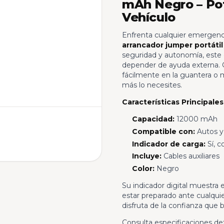
mAh Negro – Pot
Vehículo
Enfrenta cualquier emergenc
arrancador jumper portáti
seguridad y autonomía, este
depender de ayuda externa. G
fácilmente en la guantera o 
más lo necesites.
Características Principales
Capacidad:
12000 mAh
Compatible con:
Autos y
Indicador de carga:
Sí, c
Incluye:
Cables auxiliares
Color:
Negro
Su indicador digital muestra
estar preparado ante cualqui
disfruta de la confianza que b
Consulta especificaciones de