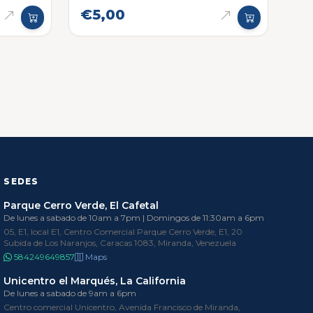
Redonda
€5,00
SEDES
Parque Cerro Verde, El Cafetal
De lunes a sabado de 10am a 7pm | Domingos de 11:30am a 6pm
05, E1, local E1, Centro Comercial Parque Cerro Verde, E1, 20
Subida de Los Naranjos, Caracas 1083, Miranda, Venezuela
584249649857
Maps
Unicentro el Marqués, La California
De lunes a sabado de 9am a 6pm
Centro comercial Unicentro, Avenida Francisco de Miranda,