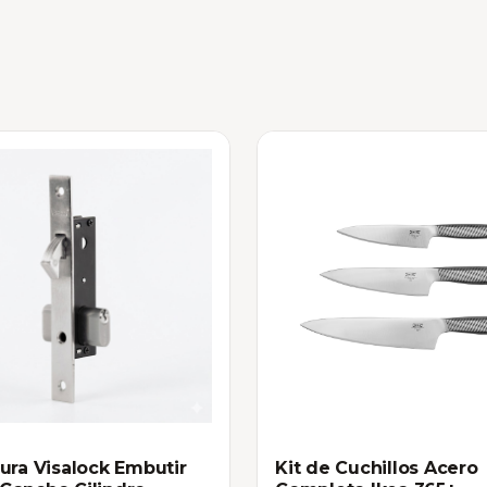
ura Visalock Embutir
Kit de Cuchillos Acero