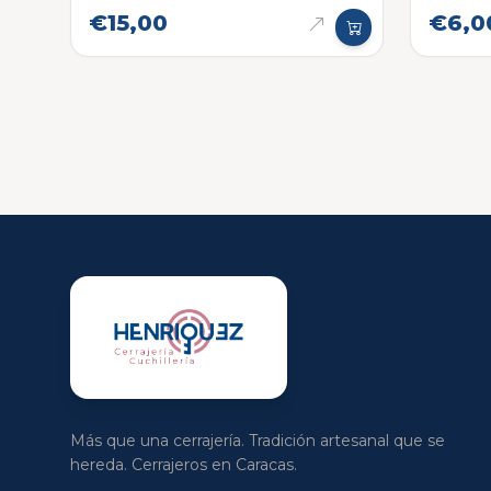
y Orejas
€15,00
€6,0
Más que una cerrajería. Tradición artesanal que se
hereda. Cerrajeros en Caracas.