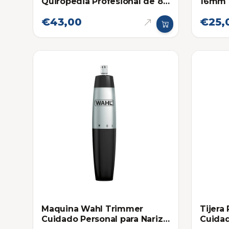
Quiropedia Profesional de 8
16mm 
Repujadores
comple
€43,00
€25,
Maquina Wahl Trimmer
Tijera
Cuidado Personal para Nariz
Cuidad