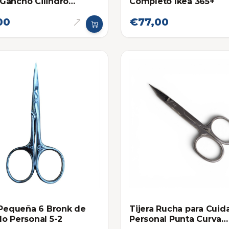
Gancho Cilindro
Completo Ikea 365+
to Napoli
00
€77,00
 Pequeña 6 Bronk de
Tijera Rucha para Cuid
o Personal 5-2
Personal Punta Curva