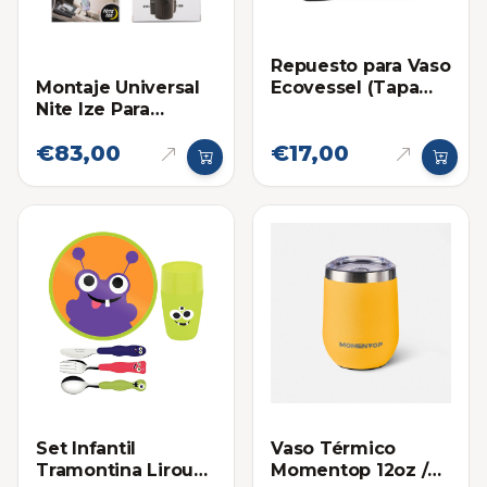
Repuesto para Vaso
Ecovessel (Tapa
Montaje Universal
Boulder)
Nite Ize Para
Celulares en
€83,00
€17,00
Portavaso de
Carros y
Camionetas
Set Infantil
Vaso Térmico
Tramontina Lirous
Momentop 12oz /