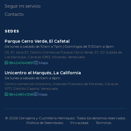
Seguir mi servicio
Contacto
SEDES
Parque Cerro Verde, El Cafetal
De lunes a sabado de 10am a 7pm | Domingos de 11:30am a 6pm
05, E1, local E1, Centro Comercial Parque Cerro Verde, E1, 20 Subida de
Los Naranjos, Caracas 1083, Miranda, Venezuela
584249649857
Maps
Unicentro el Marqués, La California
De lunes a sabado de 9am a 6pm
Centro comercial Unicentro, Avenida Francisco de Miranda, Caracas
1071, Distrito Capital, Venezuela
584248941369
Maps
© 2026 Cerrajería y Cuchillería Henríquez. Todos los derechos reservados.
·
Política de Reembolso
·
Privacidad
·
Términos