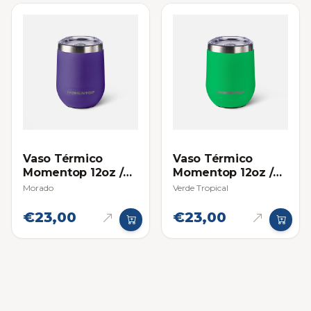
Vaso Térmico
Vaso Térmico
Momentop 12oz /
Momentop 12oz /
355ml
355ml
Morado
Verde Tropical
€23,00
€23,00