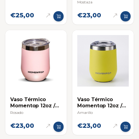
Colorido 5 Piezas
355ml
Mostaza
Cubiertos, Plato y
Vaso
€25,00
€23,00
Vaso Térmico
Vaso Térmico
Momentop 12oz /
Momentop 12oz /
355ml
355ml
Rosado
Amarillo
€23,00
€23,00