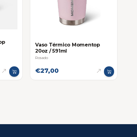
op
Vaso Térmico Momentop
20oz / 591ml
Rosado
€27,00