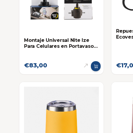
Repues
Ecoves
Montaje Universal Nite Ize
Para Celulares en Portavaso
de Carros y Camionetas
€83,00
€17,