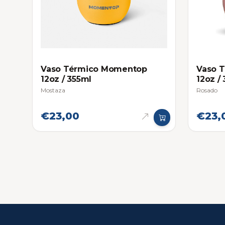
Vaso Térmico Momentop
Vaso 
12oz / 355ml
12oz /
Mostaza
Rosado
€23,00
€23,