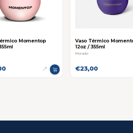
Térmico Momentop
Vaso Térmico Moment
 355ml
12oz / 355ml
Morado
00
€23,00