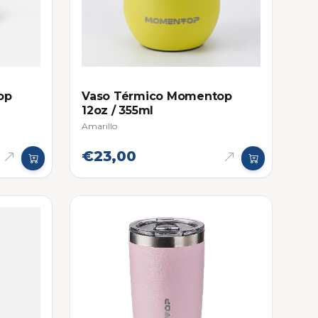
op
Vaso Térmico Momentop
12oz / 355ml
Amarillo
€23,00