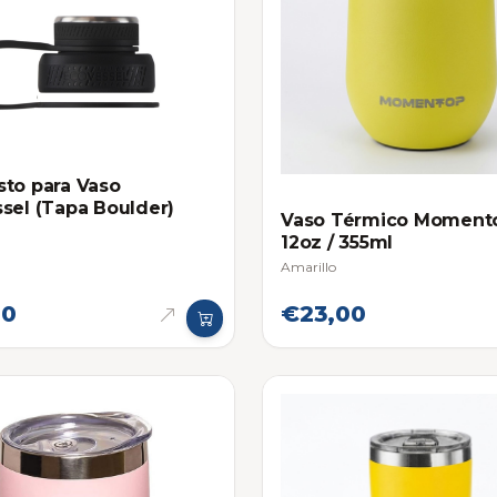
to para Vaso
sel (Tapa Boulder)
Vaso Térmico Moment
12oz / 355ml
Amarillo
00
€23,00