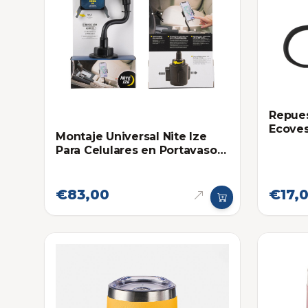
Repues
Ecoves
Montaje Universal Nite Ize
Para Celulares en Portavaso
de Carros y Camionetas
€83,00
€17,