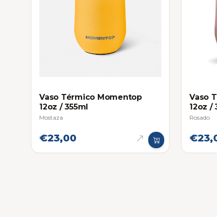
Vaso Térmico Momentop
Vaso 
12oz / 355ml
12oz /
Mostaza
Rosado
€23,00
€23,