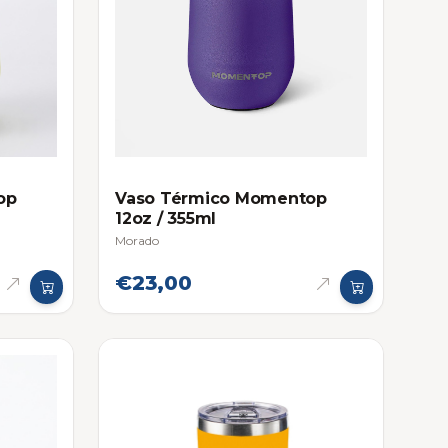
op
Vaso Térmico Momentop
12oz / 355ml
Morado
€23,00