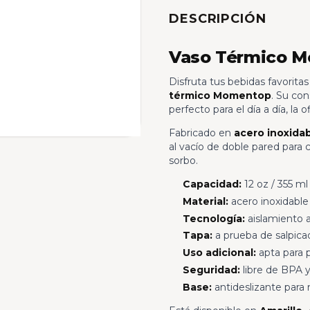
DESCRIPCIÓN
Vaso Térmico Mo
Disfruta tus bebidas favorita
térmico Momentop
. Su co
perfecto para el día a día, la of
Fabricado en
acero inoxidab
al vacío de doble pared para c
sorbo.
Capacidad:
12 oz / 355 ml
Material:
acero inoxidable
Tecnología:
aislamiento a
Tapa:
a prueba de salpicadu
Uso adicional:
apta para 
Seguridad:
libre de BPA y
Base:
antideslizante para 