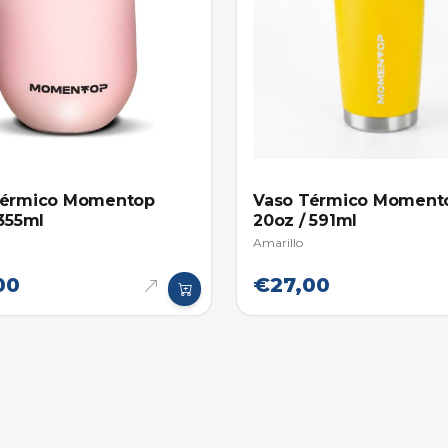
Térmico Momentop
Vaso Térmico Moment
 355ml
20oz / 591ml
Amarillo
00
€27,00