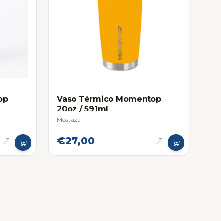
op
Vaso Térmico Momentop
20oz / 591ml
Mostaza
€27,00