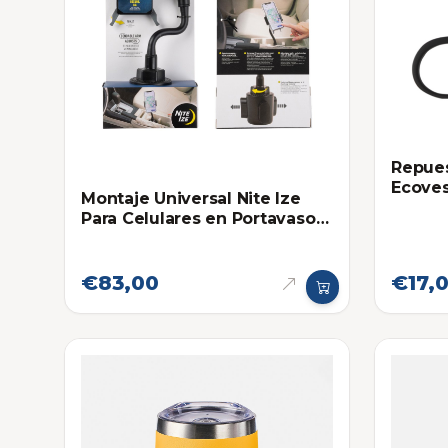
Repues
Ecoves
Montaje Universal Nite Ize
Para Celulares en Portavaso
de Carros y Camionetas
€83,00
€17,