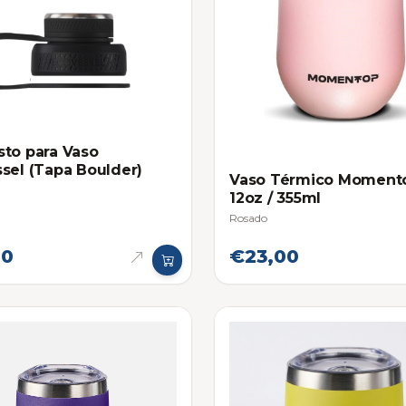
to para Vaso
sel (Tapa Boulder)
Vaso Térmico Moment
12oz / 355ml
Rosado
00
€23,00