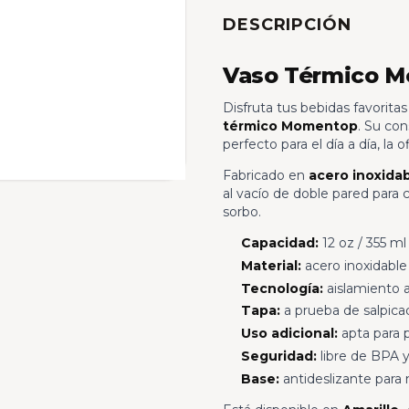
DESCRIPCIÓN
Vaso Térmico Mo
Disfruta tus bebidas favorita
térmico Momentop
. Su co
perfecto para el día a día, la of
Fabricado en
acero inoxidab
al vacío de doble pared para c
sorbo.
Capacidad:
12 oz / 355 ml
Material:
acero inoxidable
Tecnología:
aislamiento a
Tapa:
a prueba de salpicadu
Uso adicional:
apta para 
Seguridad:
libre de BPA y
Base:
antideslizante para 