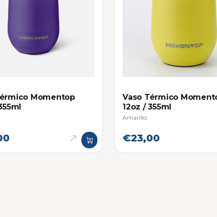
Térmico Momentop
Vaso Térmico Moment
 355ml
12oz / 355ml
Amarillo
00
€23,00