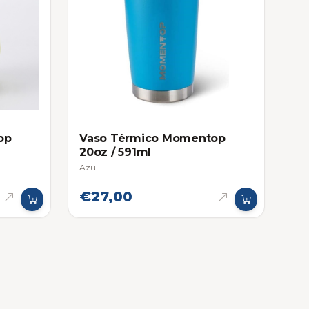
op
Vaso Térmico Momentop
20oz / 591ml
Azul
€27,00