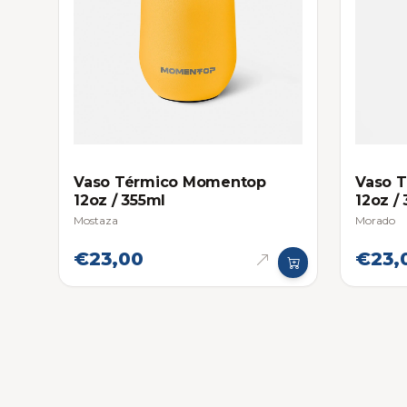
Vaso Térmico Momentop
Vaso 
12oz / 355ml
12oz /
Mostaza
Morado
€23,00
€23,