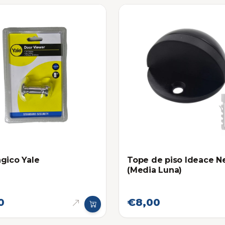
gico Yale
Tope de piso Ideace N
(Media Luna)
0
€8,00