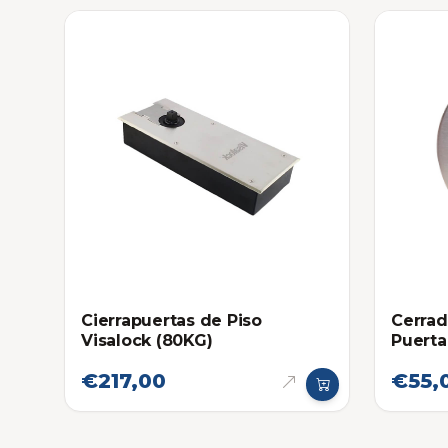
Cierrapuertas de Piso
Cerrad
Visalock (80KG)
Puerta
Media 
€217,00
€55,
Llave 