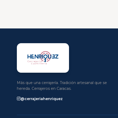
Más que una cerrajería. Tradición artesanal que se
hereda. Cerrajeros en Caracas.
@cerrajeriahenriquez