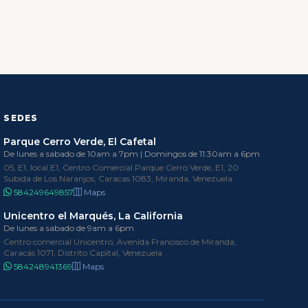
SEDES
Parque Cerro Verde, El Cafetal
De lunes a sabado de 10am a 7pm | Domingos de 11:30am a 6pm
05, E1, local E1, Centro Comercial Parque Cerro Verde, E1, 20
Subida de Los Naranjos, Caracas 1083, Miranda, Venezuela
584249649857
Maps
Unicentro el Marqués, La California
De lunes a sabado de 9am a 6pm
Centro comercial Unicentro, Avenida Francisco de Miranda,
Caracas 1071, Distrito Capital, Venezuela
584248941369
Maps