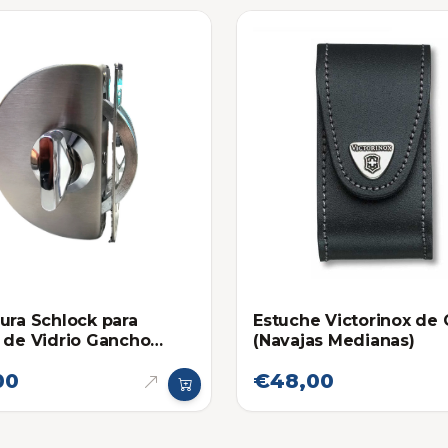
ura Schlock para
Estuche Victorinox de
 de Vidrio Gancho
(Navajas Medianas)
Luna y Recibidor -
00
€48,00
/ Mariposa