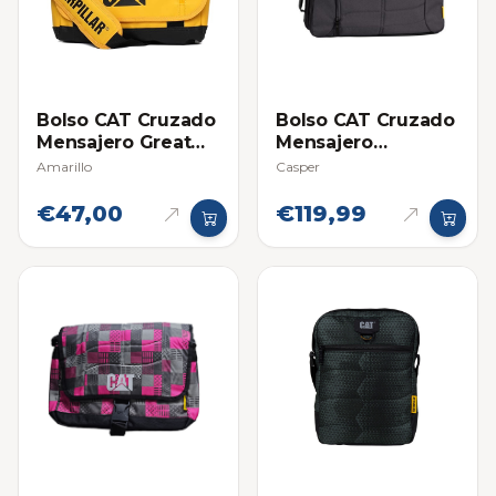
Bolso CAT Cruzado
Bolso CAT Cruzado
Mensajero Great
Mensajero
Basin
Millennial
Amarillo
Casper
€47,00
€119,99