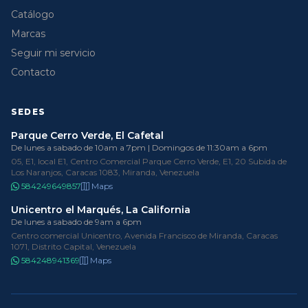
Catálogo
Marcas
Seguir mi servicio
Contacto
SEDES
Parque Cerro Verde, El Cafetal
De lunes a sabado de 10am a 7pm | Domingos de 11:30am a 6pm
05, E1, local E1, Centro Comercial Parque Cerro Verde, E1, 20 Subida de
Los Naranjos, Caracas 1083, Miranda, Venezuela
584249649857
Maps
Unicentro el Marqués, La California
De lunes a sabado de 9am a 6pm
Centro comercial Unicentro, Avenida Francisco de Miranda, Caracas
1071, Distrito Capital, Venezuela
584248941369
Maps