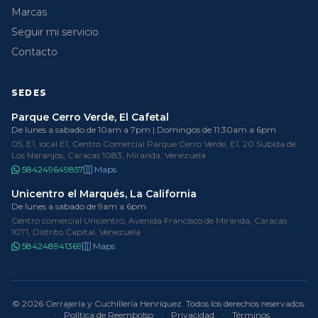
Marcas
Seguir mi servicio
Contacto
SEDES
Parque Cerro Verde, El Cafetal
De lunes a sabado de 10am a 7pm | Domingos de 11:30am a 6pm
05, E1, local E1, Centro Comercial Parque Cerro Verde, E1, 20 Subida de
Los Naranjos, Caracas 1083, Miranda, Venezuela
584249649857
Maps
Unicentro el Marqués, La California
De lunes a sabado de 9am a 6pm
Centro comercial Unicentro, Avenida Francisco de Miranda, Caracas
1071, Distrito Capital, Venezuela
584248941369
Maps
© 2026 Cerrajería y Cuchillería Henríquez. Todos los derechos reservados.
·
Política de Reembolso
·
Privacidad
·
Términos