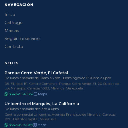
NAVEGACIÓN
Inicio
Catálogo
Marcas
Seguir mi servicio
Contacto
SEDES
Parque Cerro Verde, El Cafetal
De lunes a sabado de 10am a 7pm | Domingos de 11:30am a 6pm
05, E1, local E1, Centro Comercial Parque Cerro Verde, E1, 20 Subida de
Los Naranjos, Caracas 1083, Miranda, Venezuela
584249649857
Maps
Unicentro el Marqués, La California
De lunes a sabado de 9am a 6pm
Centro comercial Unicentro, Avenida Francisco de Miranda, Caracas
1071, Distrito Capital, Venezuela
584248941369
Maps