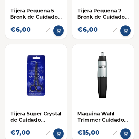
Tijera Pequeña 5
Tijera Pequeña 7
Bronk de Cuidado
Bronk de Cuidado
Personal 8-2
Personal 12
€6,00
€6,00
Tijera Super Crystal
Maquina Wahl
de Cuidado
Trimmer Cuidado
Personal Pequeña
Personal para Nariz
€7,00
€15,00
4.5 Pulgadas
y Orejas