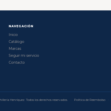
NAVEGACIÓN
Inicio
Catálogo
Marcas
Seguir mi servicio
Contacto
illería Henríquez. Todos los derechos reservados.
·
Política de Reembolso
·