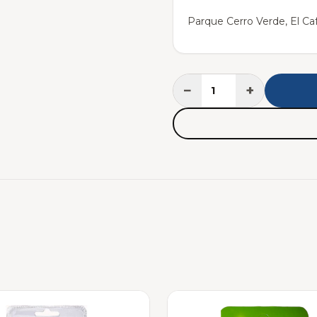
Parque Cerro Verde, El Caf
−
+