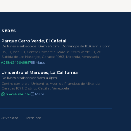
SEDES
Parque Cerro Verde, El Cafetal
De lunes a sabado de 10am a 7pm | Domingos de 11:30am a 6pm
05, E1, local E1, Centro Comercial Parque Cerro Verde, E1, 20
Subida de Los Naranjos, Caracas 1083, Miranda, Venezuela
584249649857
Maps
Unicentro el Marqués, La California
De lunes a sabado de 9am a 6pm
Centro comercial Unicentro, Avenida Francisco de Miranda,
Caracas 1071, Distrito Capital, Venezuela
584248941369
Maps
Privacidad
·
Términos